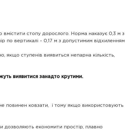
 вмістити стопу дорослого. Норма наказує 0,3 м з
 по вертикалі – 0,17 м з допустимим відхиленням
, якщо ступенів виявиться непарна кількість,
можуть виявитися занадто крутими.
 не повинен ковзати, і тому якщо використовують
ми дозволяють економити простір, плавно