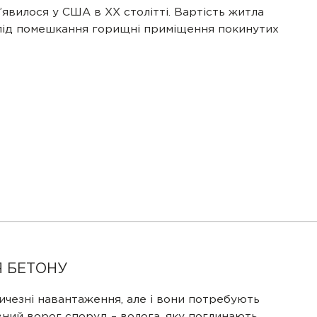
явилося у США в ХХ столітті. Вартість житла
 під помешкання горищні приміщення покинутих
ОНСУЛЬТАЦІЯ
Я БЕТОНУ
е Ваші контактні дані і наші
жери нададуть вичерпну інформацію.
личезні навантаження, але і вони потребують
вний ворог споруд – волога, яку поглинають