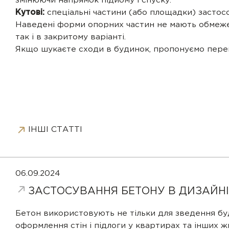
змінюючи напрямок підйому і спуску.
Кутові:
спеціальні частини (або площадки) застос
Наведені форми опорних частин не мають обмежень
так і в закритому варіанті.
Якщо шукаєте сходи в будинок, пропонуємо перейт
ІНШІ СТАТТІ
06.09.2024
ЗАСТОСУВАННЯ БЕТОНУ В ДИЗАЙНІ
Бетон використовують не тільки для зведення буд
оформлення стін і підлоги у квартирах та інших