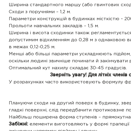
Ширина стандартного маршу (або гвинтових сході
Сходи з поручнями – 1,2 м.
Параметри конструкцій в будинках місткістю ~ 200 
Прольоти навчальних закладів – 1,5 м.
Ширина і висота сходинки також регламентується.
допустимим відхиленням до 0,28 м з однаковою в
в межах 0,12-0,25 м.
Менші або більші параметри ускладнюють підйом, 
оскільки людині звичніше починати й закінчувати р
Оптимальний кут нахилу складає 30-45 градусів.
Зверніть увагу! Для літніх члені
У розрахунках часто використовують формулу фр
Плануючи сходи на другий поверх в будинку, зве
гладкі поверхні, слід передбачити протиковзне п
Найбільш поширена форма ступенів – прямокутна. 
Забіжні:
елементи виготовляють у формі трапеції 