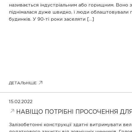
називається індустріальним або горищним. Воно з’
піднімалася дуже швидко, і люди облаштовували
будинків. У 90-ті роки заселяти […]
ДЕТАЛЬНІШЕ
К
15.02.2022
НАВІЩО ПОТРІБНІ ПРОСОЧЕННЯ ДЛ
Залишт
менед
Залізобетонні конструкції здатні витримувати ве
додаткового захисту від зовнішніх чинників. Голо