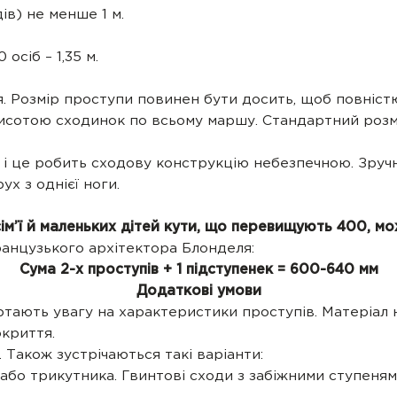
в) не менше 1 м.
осіб – 1,35 м.
 Розмір проступи повинен бути досить, щоб повністю
исотою сходинок по всьому маршу. Стандартний розмір
і це робить сходову конструкцію небезпечною. Зручно
ух з однієї ноги.
в сім’ї й маленьких дітей кути, що перевищують 400, 
анцузького архітектора Блонделя:
Сума 2-х проступів + 1 підступенек = 600-640 мм
Додаткові умови
ртають увагу на характеристики проступів. Матеріал
окриття.
Також зустрічаються такі варіанти:
або трикутника. Гвинтові сходи з забіжними ступеня